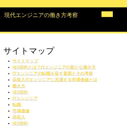
Skip
to
現代エンジニアの働き方考察
content
Open
Butto
サイトマップ
サイトマップ
SES契約とは？ITエンジニアの新たな働き方
ITエンジニアの転職を促す要因とその考察
高収入ITエンジニアに共通する市場価値とは
働き方
SES契約
ITエンジニア
転職
市場価値
高収入
SES契約