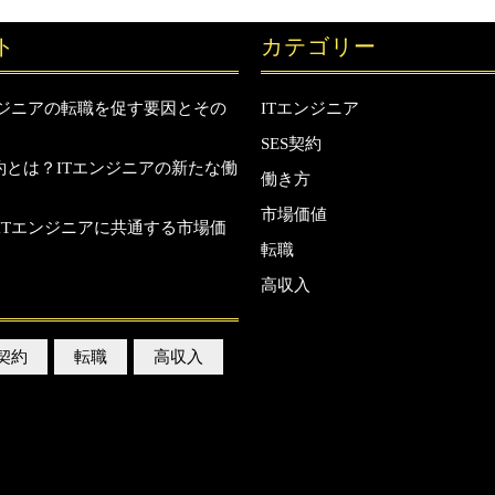
ニ
ト
カテゴリー
ア
の
ンジニアの転職を促す要因とその
ITエンジニア
新
SES契約
た
契約とは？ITエンジニアの新たな働
な
働き方
働
市場価値
ITエンジニアに共通する市場価
き
転職
方
高収入
S契約
転職
高収入