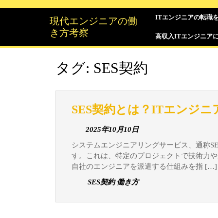
Skip
to
ITエンジニアの転職
現代エンジニアの働
content
き方考察
高収入ITエンジニア
タグ:
SES契約
SES契約とは？ITエンジ
2025
2025年10月10日
年
システムエンジニアリングサービス、通称SES契約は、IT業界における特徴的な業務形態の一つで
10
す。これは、特定のプロジェクトで技術力や
月
自社のエンジニアを派遣する仕組みを指 […]
10
SES契約 働き方
日