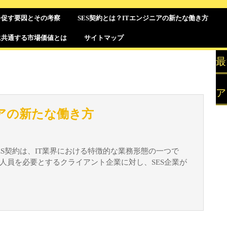
を促す要因とその考察
SES契約とは？ITエンジニアの新たな働き方
に共通する市場価値とは
サイトマップ
最
ア
SES
ニアの新たな働き方
契
約
と
人員を必要とするクライアント企業に対し、SES企業が
は？
IT
エ
ン
ジ